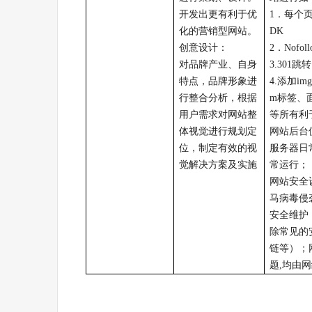
开发出更有利于优
1
．每个
化的营销型网站。
DK
创意设计：
2
．
Nofol
对品牌产业、自身
3.301
跳转
特点，品牌形象进
4.
添加
img
行整合分析，根据
m
标签、
用户需求对网站整
等所有利
体视觉进行规划定
网站后台
位，制定有效的视
服务器日
觉解决方案及实施
常运行；
网站安全
马病毒侵
安全维护
除常见的
链等）；
题
,
均由网