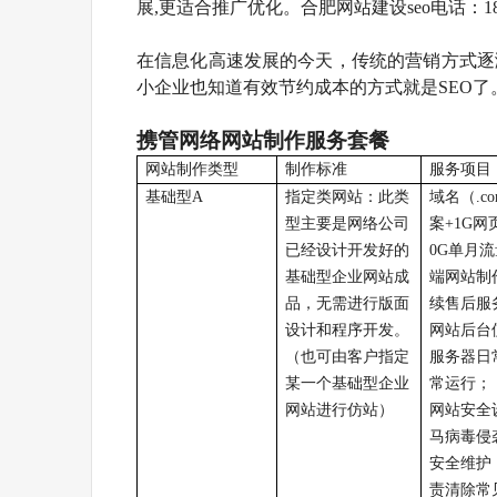
展,更适合推广优化。合肥网站建设seo电话：18956
在信息化高速发展的今天，传统的营销方式逐
小企业也知道有效节约成本的方式就是SEO了
携管网络网站制作服务套餐
网站制作类型
制作标准
服务项目
基础型
A
指定类网站：此类
域名（
.c
型主要是网络公司
案
+
1G
网
已经设计开发好的
0G
单月流
基础型企业网站成
端网站制
品，无需进行版面
续售后服
设计和程序开发。
网站后台
（也可由客户指定
服务器日
某一个基础型企业
常运行；
网站进行仿站）
网站安全
马病毒侵
安全维护
责清除常