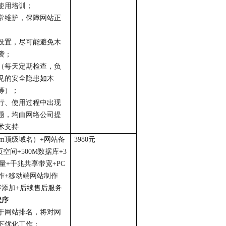
使用培训；
常维护，保障网站正
设置，尽可能避免木
袭；
（每天定期检查，负
见的安全隐患如木
等）；
行、使用过程中出现
题，均由网络公司提
术支持
om
顶级域名）
+
网站备
3980
元
页空间
+500M
数据库
+3
量
+
千兆共享带宽
+PC
作
+
移动端网站制作
容添加
+
后续售后服务
程序
于网站排名，将对网
下优化工作：