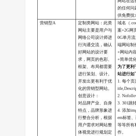
网站在运
的任何问
供免费技
营销型
A
定制类网站：此类
域名（
.c
网站主要是用户与
案
+
2G
网
网络公司设计师进
0G
单月流
行沟通交流，确认
端网站制
好网站的设计要
+
网站内
求，网页的色彩、
+
简单优
框架、布局都需要
为了更利
进行策划、设计。
站进行如
开发出更有利于优
1.
每个页
化的营销型网站。
itle,Descr
创意设计：
2.
Nofoll
对品牌产业、自身
3.
301
跳
特点，品牌形象进
4.
添加
im
行整合分析，根据
em
标签、
用户需求对网站整
等等所有
体视觉进行规划定
作。