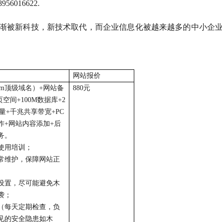
016622.
渐被新科技，新技术取代，而企业信息化被越来越多的中小企
。
网站报价
om
顶级域名）
+
网站备
880
元
页空间
+100M
数据库
+2
量
+
千兆共享带宽
+PC
作
+
网站内容添加
+
后
务。
使用培训；
常维护，保障网站正
设置，尽可能避免木
袭；
（每天定期检查，负
见的安全隐患如木