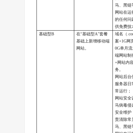
马、黑链
网站在运
的任何问
供免费技
基础型
B
在“基础型
A
”套餐
域名（
.c
基础上新增移动端
案
+
1G
网
网站。
0G
单月流
端网站制
+
网站内
务。
网站后台
服务器日
常运行；
网站安全
马病毒侵
安全维护
责清除常
马、黑链