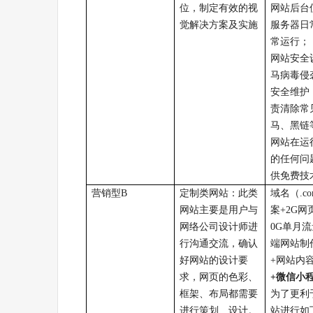
位，制定有效的视
网站后台
觉解决方案及实施
服务器日
常运行；
网站安全
马病毒侵
安全维护
责清除常
马、黑链
网站在运
的任何问
供免费技
营销型
B
定制类网站：此类
域名（
.c
网站主要是用户与
案
+
2G
网
网络公司设计师进
0G
单月流
行沟通交流，确认
端网站制
好网站的设计要
+
网站内
求，网页的色彩、
+
微信小
框架、布局都需要
为了更利
进行策划、设计。
站进行如