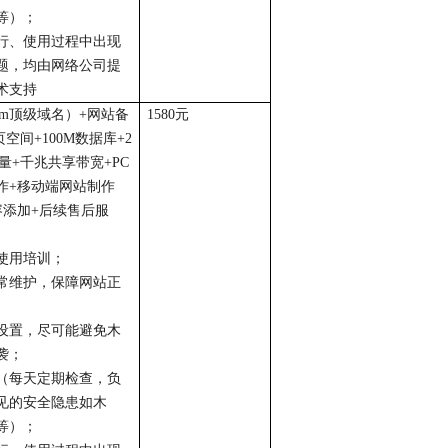
等）；
行、使用过程中出现
题，均由网络公司提
术支持
om
顶级域名）
+
网站备
1580
元
页空间
+100M
数据库
+2
量
+
千兆共享带宽
+PC
作
+
移动端网站制作
容添加
+
后续售后服
使用培训；
常维护，保障网站正
设置，尽可能避免木
袭；
（每天定期检查，负
见的安全隐患如木
等）；