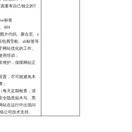
页面要有自己独立的
T
low
标签
、
404
图片代码、聚合页、
e
面包屑导航、
alt
标签等
于网站优化的工作。
使用培训；
常维护，保障网站正
设置，尽可能避免木
袭；
（每天定期检查，清
安全隐患如木马、黑
网站在运行中出现问
络公司技术支持。