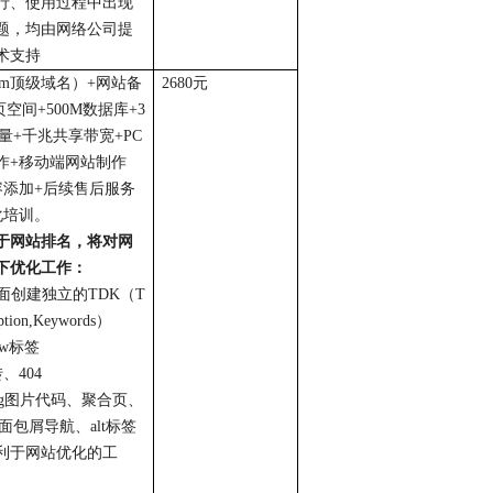
行、使用过程中出现
题，均由网络公司提
术支持
om
顶级域名）
+
网站备
2680
元
页空间
+500M
数据库
+3
量
+
千兆共享带宽
+PC
作
+
移动端网站制作
容添加
+
后续售后服务
化培训。
于网站排名，将对网
下优化工作：
面创建独立的
TDK
（
T
iption,Keywords
）
ow
标签
转、
404
g
图片代码、聚合页、
面包屑导航、
alt
标签
利于网站优化的工